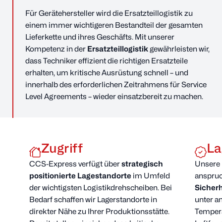
Deutsch
English
Für Gerätehersteller wird die Ersatzteillogistik zu
einem immer wichtigeren Bestandteil der gesamten
Lieferkette und ihres Geschäfts. Mit unserer
zurück
Leistungen
Kompetenz in der
Ersatzteillogistik
gewährleisten wir,
Sendung verfolgen
dass Techniker effizient die richtigen Ersatzteile
Branchenlösungen
Halbleiter
erhalten, um kritische Ausrüstung schnell – und
Tracking ID suchen
innerhalb des erforderlichen Zeitrahmens für Service
Unternehmen
Level Agreements – wieder einsatzbereit zu machen.
Kritische
Ersatzteillogistik
Service
Rechenzentren
Zugriff
La
Kontakt
Mode & Beauty
CCS-Express verfügt über
strategisch
Unsere 
positionierte Lagestandorte
im Umfeld
anspruc
Online-Marktplätze
der wichtigsten Logistikdrehscheiben. Bei
Sicher
Bedarf schaffen wir Lagerstandorte in
unter a
Lösungen für Agenten
direkter Nähe zu Ihrer Produktionsstätte.
Tempera