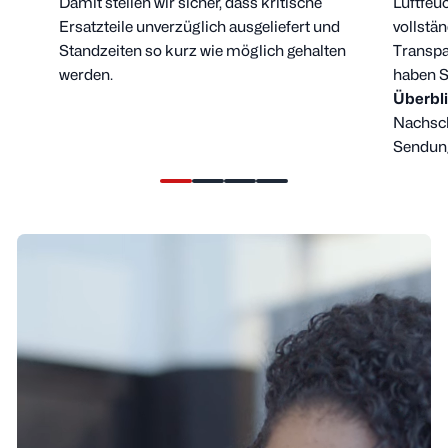
Damit stellen wir sicher, dass kritische
Luftfeu
Ersatzteile unverzüglich ausgeliefert und
vollstä
Standzeiten so kurz wie möglich gehalten
Transpa
werden.
haben S
Überbl
Nachsch
Sendung