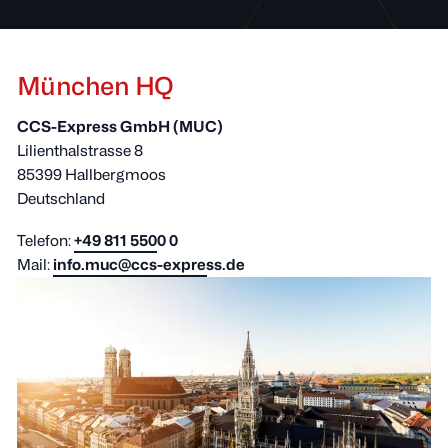
Service
Standorte
München HQ
Kontakt
Blog
CCS-Express GmbH (MUC)
Lilienthalstrasse 8
85399 Hallbergmoos
Deutschland
Telefon:
+49 811 5500 0
Mail:
info.muc@ccs-express.de