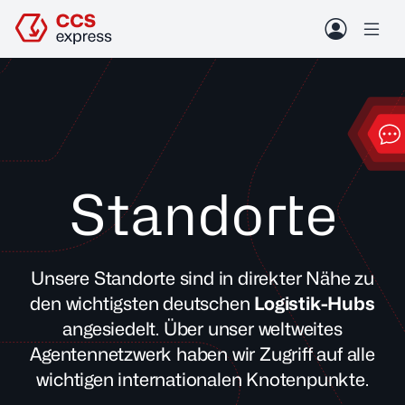
Zum Header springen (
Zum Inhalt springen (
Zum Footer springen (
zur Navigation springen (
Barrierefreiheits-Widget öffnen (
Zur Barrierefreiheitserklaerung (
Control + Option
Control + Option
Control + Option
Control + Option
Control + Option
Control + Option
+ 2)
+ 3)
+ 1)
+ 4)
+ 5)
+ 6)
Me
Konta
Standorte
Deutsch
English
Unsere Standorte sind in direkter Nähe zu
zurück
Leistungen
den wichtigsten deutschen
Logistik-Hubs
Sendung verfolgen
angesiedelt. Über unser weltweites
Branchenlösungen
Über uns
Agentennetzwerk haben wir Zugriff auf alle
Tracking ID suchen
wichtigen internationalen Knotenpunkte.
Unternehmen
Jobs & Karriere