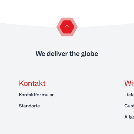
zurück zum Anfang der Seite
We deliver the globe
Kontakt
Wi
Kontaktformular
Lief
Standorte
Cust
Allg