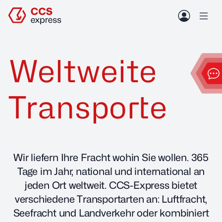
Zum Header springen (
Zum Inhalt springen (
Zum Footer springen (
zur Navigation springen (
Barrierefreiheits-Widget öffnen (
Zur Barrierefreiheitserklaerung (
Control + Option
Control + Option
Control + Option
Control + Option
Control + Option
Control + Option
+ 2)
+ 3)
+ 1)
+ 4)
+ 5)
+ 6)
Me
Weltweite
Konta
Transporte
Wir liefern Ihre Fracht wohin Sie wollen. 365
Tage im Jahr, national und international an
Deutsch
English
jeden Ort weltweit. CCS-Express bietet
verschiedene Transportarten an: Luftfracht,
zurück
Leistungen
Seefracht und Landverkehr oder kombiniert
Sendung verfolgen