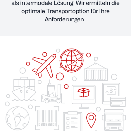
als intermodale Lösung. Wir ermitteln die
Branchenlösungen
Transport
optimale Transportoption für Ihre
Tracking ID suchen
Anforderungen.
Unternehmen
Logistik
Service
E-Commerce-
Fulfillment
Kontakt
White Glove Service
Verzollung
IT-Lösungen
Consulting